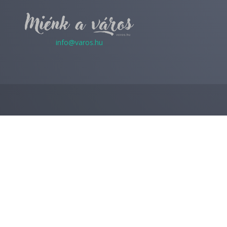
info@varos.hu