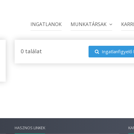
INGATLANOK
MUNKATÁRSAK
KARR
0 találat
Ingatlanfigyelő 
HASZNOS LINKEK
KA