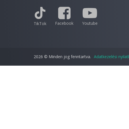
Facebook
Youtube
TikTok
2026 © Minden jog fenntartva.
Adatkezelési nyila