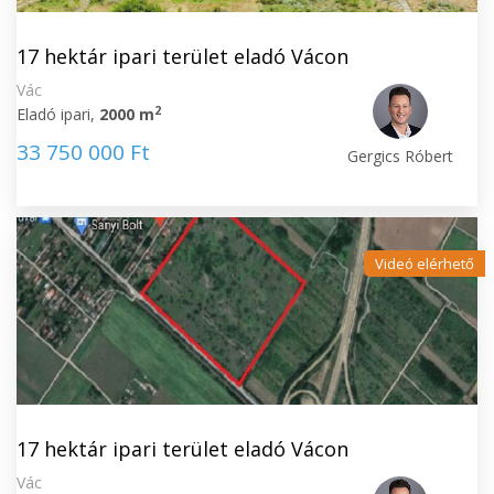
17 hektár ipari terület eladó Vácon
Vác
2
Eladó ipari,
2000 m
33 750 000 Ft
Gergics Róbert
Videó elérhető
17 hektár ipari terület eladó Vácon
Vác