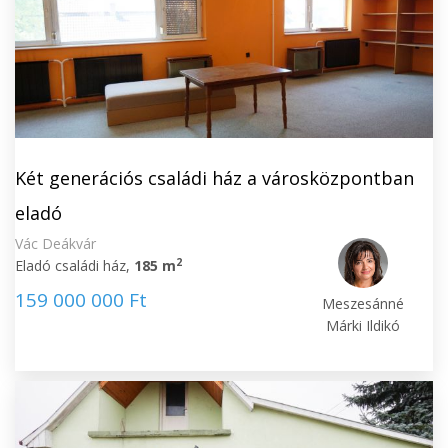
Két generációs családi ház a városközpontban
eladó
Vác Deákvár
2
Eladó családi ház,
185 m
159 000 000 Ft
Meszesánné
Márki Ildikó