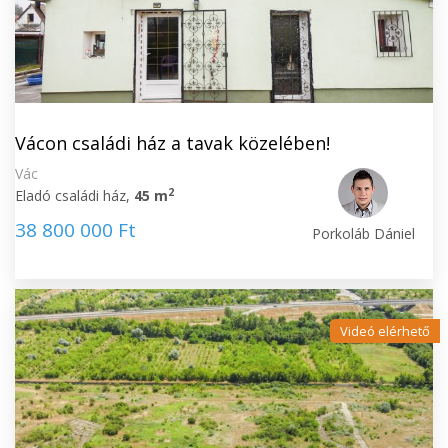
Vácon családi ház a tavak közelében!
Vác
2
Eladó családi ház,
45 m
38 800 000 Ft
Porkoláb Dániel
Videó elérhető