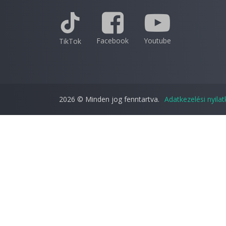
Facebook
Youtube
TikTok
2026 © Minden jog fenntartva.
Adatkezelési nyila