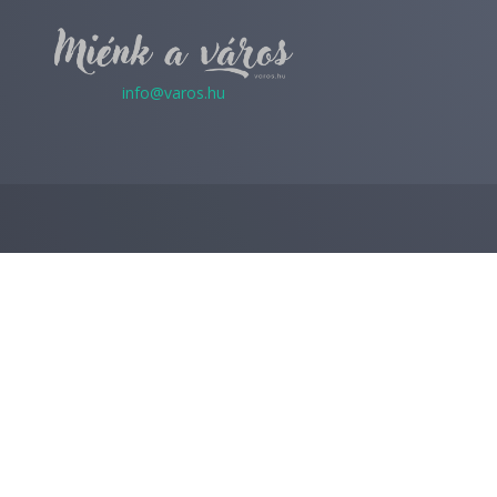
info@varos.hu