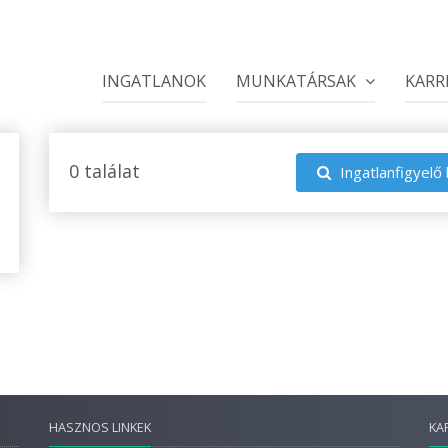
INGATLANOK
MUNKATÁRSAK
KARR
0 találat
Ingatlanfigyelő 
HASZNOS LINKEK
KA