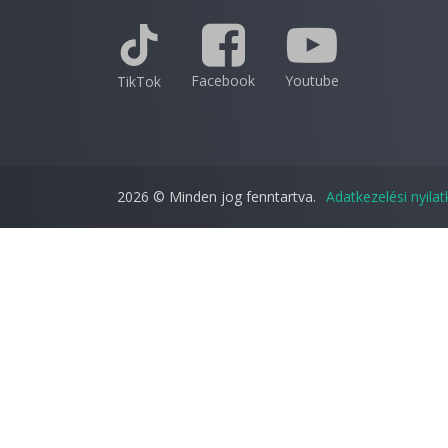
Facebook
Youtube
TikTok
2026 © Minden jog fenntartva.
Adatkezelési nyila