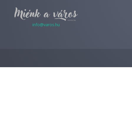
info@varos.hu