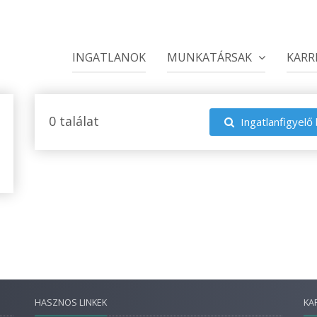
INGATLANOK
MUNKATÁRSAK
KARR
0 találat
Ingatlanfigyelő 
HASZNOS LINKEK
KA