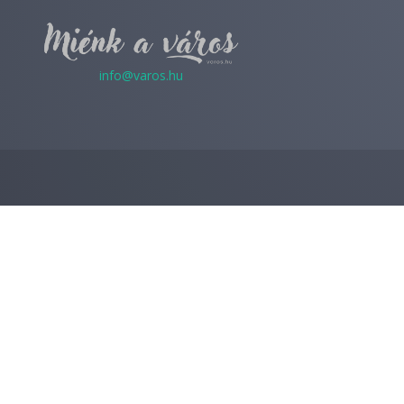
info@varos.hu