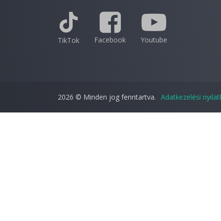
Facebook
Youtube
TikTok
2026 © Minden jog fenntartva.
Adatkezelési nyila