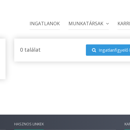
INGATLANOK
MUNKATÁRSAK
KARR
0 találat
Ingatlanfigyelő 
HASZNOS LINKEK
KA