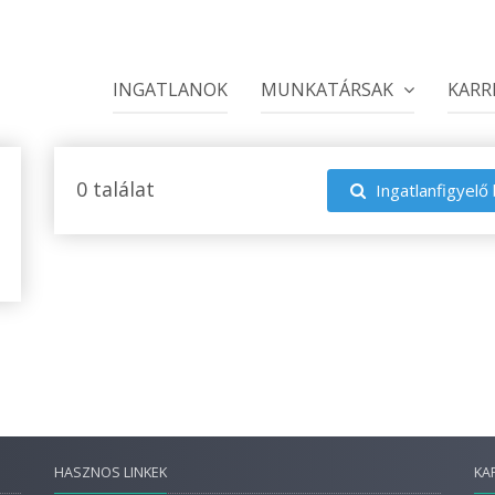
INGATLANOK
MUNKATÁRSAK
KARR
0 találat
Ingatlanfigyelő 
HASZNOS LINKEK
KA