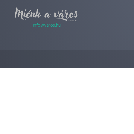
info@varos.hu