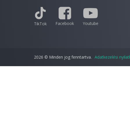
Facebook
Youtube
TikTok
2026 © Minden jog fenntartva.
Adatkezelési nyila