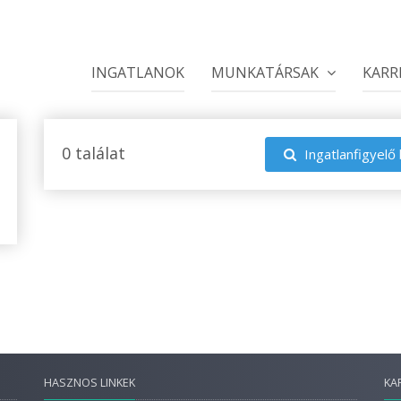
INGATLANOK
MUNKATÁRSAK
KARR
0 találat
Ingatlanfigyelő 
HASZNOS LINKEK
KA