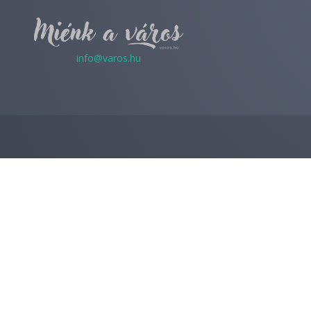
info@varos.hu