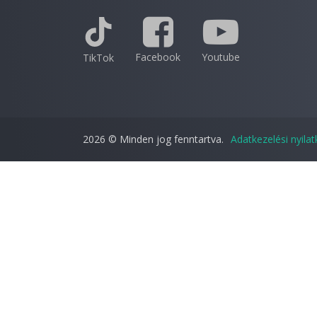
Facebook
Youtube
TikTok
2026 © Minden jog fenntartva.
Adatkezelési nyila