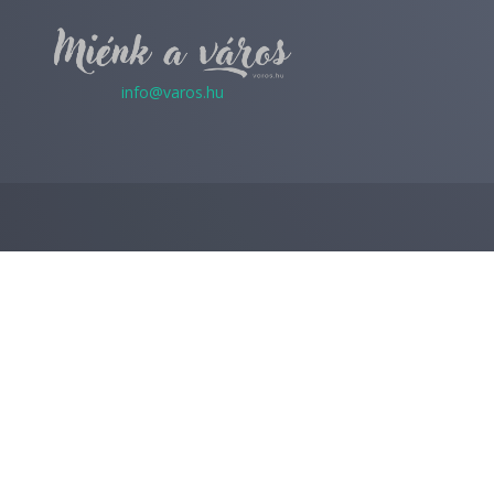
info@varos.hu