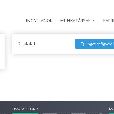
INGATLANOK
MUNKATÁRSAK
KARR
0 találat
Ingatlanfigyelő 
HASZNOS LINKEK
KA