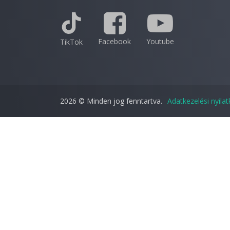
Facebook
Youtube
TikTok
2026 © Minden jog fenntartva.
Adatkezelési nyila