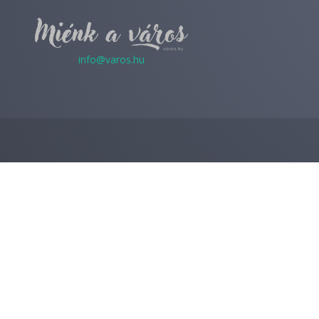
info@varos.hu