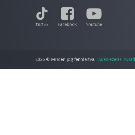
Facebook
Youtube
TikTok
2026 © Minden jog fenntartva.
Adatkezelési nyila