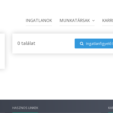
INGATLANOK
MUNKATÁRSAK
KARR
0 találat
Ingatlanfigyelő 
HASZNOS LINKEK
KA