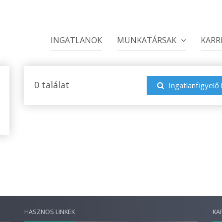
INGATLANOK
MUNKATÁRSAK
KARR
0 találat
Ingatlanfigyelő 
HASZNOS LINKEK
KA