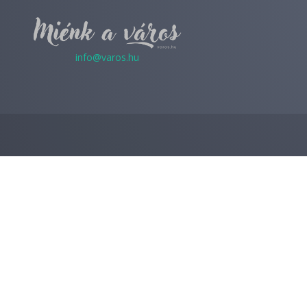
info@varos.hu