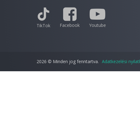
Facebook
Youtube
TikTok
2026 © Minden jog fenntartva.
Adatkezelési nyila