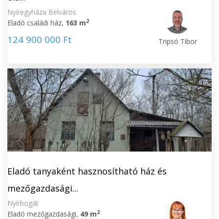
Nyíregyháza Belváros
2
Eladó családi ház,
163 m
124 900 000 Ft
Tripsó Tibor
Eladó tanyaként hasznosítható ház és
mezőgazdasági...
Nyírbogát
2
Eladó mezőgazdasági,
49 m