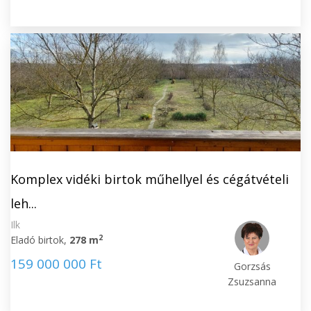
Komplex vidéki birtok műhellyel és cégátvételi
leh...
Ilk
2
Eladó birtok,
278 m
159 000 000 Ft
Gorzsás
Zsuzsanna