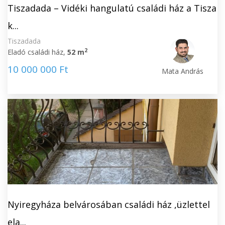
Tiszadada – Vidéki hangulatú családi ház a Tisza
k...
Tiszadada
2
Eladó családi ház,
52 m
10 000 000 Ft
Mata András
Nyiregyháza belvárosában családi ház ,üzlettel
ela...