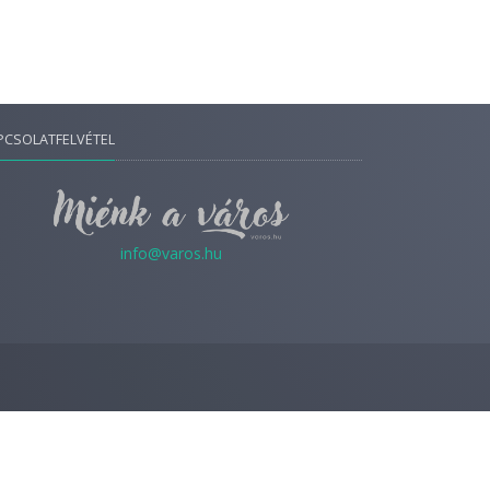
PCSOLATFELVÉTEL
info@varos.hu