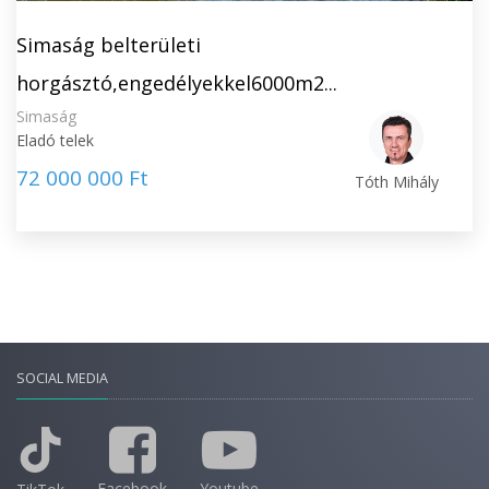
Simaság belterületi
horgásztó,engedélyekkel6000m2...
Simaság
Eladó telek
72 000 000 Ft
Tóth Mihály
SOCIAL MEDIA
Facebook
Youtube