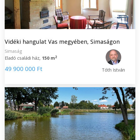
Vidéki hangulat Vas megyében, Simaságon
Simaság
2
Eladó családi ház,
150 m
49 900 000 Ft
Tóth István