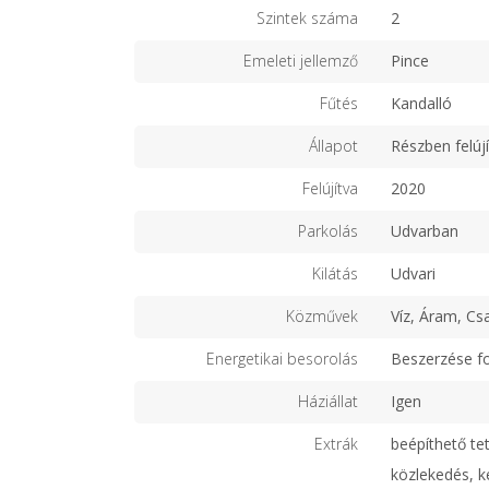
Szintek száma
2
Emeleti jellemző
Pince
Fűtés
Kandalló
Állapot
Részben felújí
Felújítva
2020
Parkolás
Udvarban
Kilátás
Udvari
Közművek
Víz, Áram, Cs
Energetikai besorolás
Beszerzése f
Háziállat
Igen
Extrák
beépíthető tet
közlekedés, ke