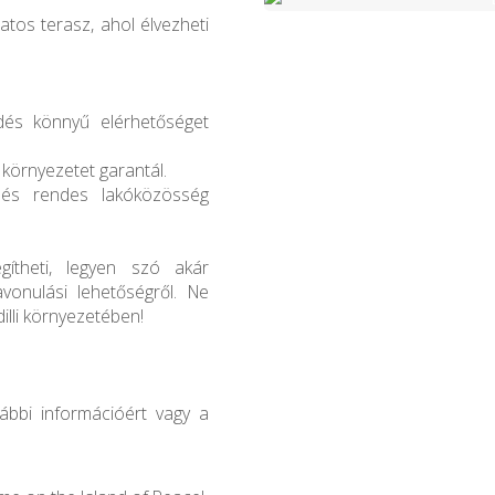
tos terasz, ahol élvezheti
dés könnyű elérhetőséget
környezetet garantál.
, és rendes lakóközösség
gítheti, legyen szó akár
vonulási lehetőségről. Ne
illi környezetében!
vábbi információért vagy a