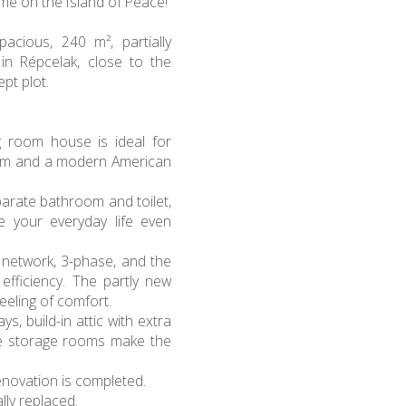
ome on the Island of Peace!
acious, 240 m², partially
in Répcelak, close to the
pt plot.
ng room house is ideal for
g room and a modern American
parate bathroom and toilet,
e your everyday life even
l network, 3-phase, and the
efficiency. The partly new
eeling of comfort.
ys, build-in attic with extra
te storage rooms make the
 renovation is completed.
ly replaced.