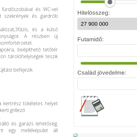
n fürdőszobával és WC-vel
ett szekrények és gardrób
álózat,3fázis, és a külső
ékonyságot. A részben új
komfortérzetet.
napokra, beépíthető tetőtér
lön tárolóhelyiségek teszik
jítást befejezik.
 kertrész tökéletes helyet
erti grillező
.
álló és garázs lehetőség,
nt egy melléképület áll