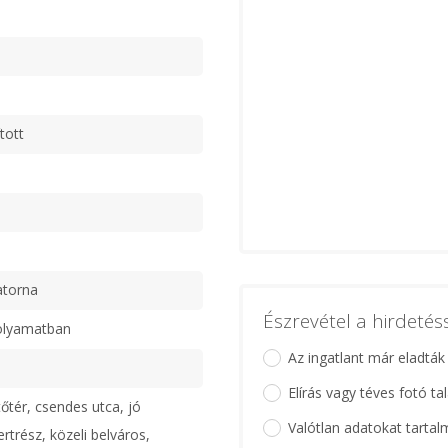
tott
atorna
Észrevétel a hirdeté
olyamatban
Az ingatlant már eladták
Elírás vagy téves fotó ta
őtér, csendes utca, jó
Valótlan adatokat tartal
rtrész, közeli belváros,