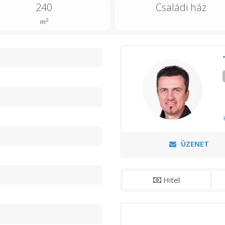
240
Családi ház
2
m
n
ÜZENET
Hitel