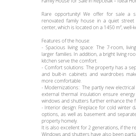
Family House for Sale in Répcelak – Ideal H
Rare opportunity! We offer for sale a sp
renovated family house in a quiet street 
center, which is located on a 1450 m², well-ke
Features of the house:
- Spacious living space: The 7-room, livi
larger families. In addition, a bright livin
kitchen serve the comfort.
- Comfort solutions: The property has a se
and built-in cabinets and wardrobes mak
more comfortable.
- Modernizations:: The partly new electrica
external thermal insulation ensure energy 
windows and shutters further enhance the f
- Interior design: Fireplace for cold winter da
options, as well as basement and separa
property homely.
It is also excellent for 2 generations, if the
Windows and shutters have also been partial