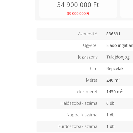
34 900 000 Ft
39 000 000 Ft
Azonosító
836691
Ügyvitel
Eladó ingatla
Jogviszony
Tulajdonjog
Cím
Répcelak
2
Méret
240 m
2
Telek méret
1450 m
Hálószobák száma
6 db
Nappalik száma
1 db
Fürdőszobák száma
1 db