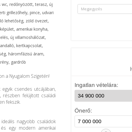
 wc, redőnyözött, terasz, új
rti grillezőhely, pince, udvari
ó lehetőség, zöld övezet,
éképület, amerikai konyha,
elés, új villamoshálózat,
kandalló, kertkapcsolat,
ség, háromfázisú áram,
krény, gardrób
hon a Nyugalom Szigetén!
k egyik csendes utcájában,
részben felújított családi
n fekszik.
 ideális nagyobb családok
i és egy modern amerikai