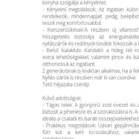
konyha szolgálja a kényelmet.
- Kényelmi megoldások: Az ingatlan külö
rendelkezik, mindennapjait pedig beépít
teszik még komfortosabbá.
- Korszerűsítések::A részben új villamosh
hőszigetelés biztosítja az energiahat
nyílászárók és redőnyök tovább fokozzák a 
- Belső kialakítás: Kandalló a hideg téli 
extra lehetőségekkel, valamint pince és kü
otthonossá az ingatlant.
2 generációnak is kiválóan alkalmas, ha a felú
Nyílás-zárók is részben már ki van cserélve.
Tető héjazata cserép.
Külső adottságok:
- Tágas telek: A gyönyörű zöld övezet és a
biztosít a pihenésre és a szórakozásra is. A k
ideális a családi és baráti összejövetelekhez
- Praktikus megoldások: Udvari gépjárműbe
fúrt kút a kert locsolásához, valami