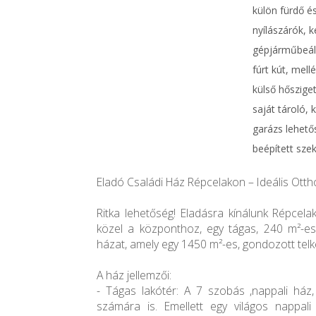
külön fürdő és
nyílászárók, ke
gépjárműbeáll
fúrt kút, mell
külső hősziget
saját tároló, 
garázs lehető
beépített sze
Eladó Családi Ház Répcelakon – Ideális Ott
Ritka lehetőség! Eladásra kínálunk Répcela
közel a központhoz, egy tágas, 240 m²-es, 
házat, amely egy 1450 m²-es, gondozott telke
A ház jellemzői:
- Tágas lakótér: A 7 szobás ,nappali ház,
számára is. Emellett egy világos nappal