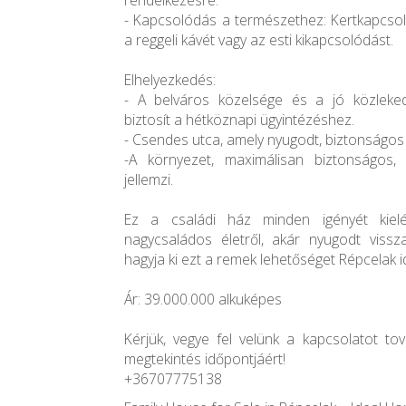
rendelkezésre.
- Kapcsolódás a természethez: Kertkapcsola
a reggeli kávét vagy az esti kikapcsolódást.
Elhelyezkedés:
- A belváros közelsége és a jó közleke
biztosít a hétköznapi ügyintézéshez.
- Csendes utca, amely nyugodt, biztonságos 
-A környezet, maximálisan biztonságos
jellemzi.
Ez a családi ház minden igényét kielé
nagycsaládos életről, akár nyugodt vissza
hagyja ki ezt a remek lehetőséget Répcelak id
Ár: 39.000.000 alkuképes
Kérjük, vegye fel velünk a kapcsolatot to
megtekintés időpontjáért!
+36707775138