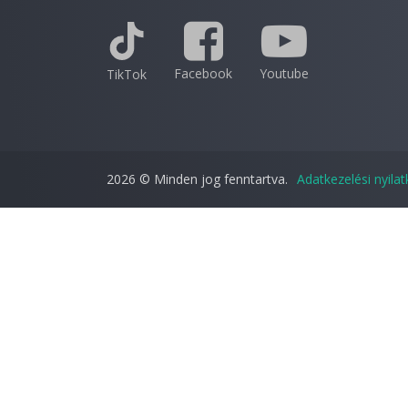
Facebook
Youtube
TikTok
2026 © Minden jog fenntartva.
Adatkezelési nyila