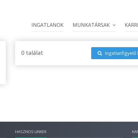
INGATLANOK
MUNKATÁRSAK
KARR
0 találat
Ingatlanfigyelő 
HASZNOS LINKEK
KA