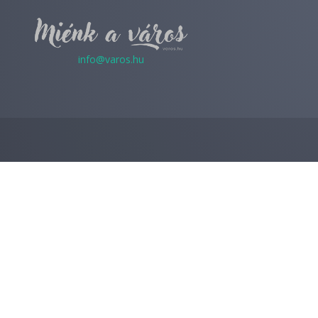
info@varos.hu