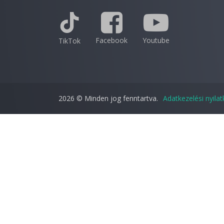
Facebook
Youtube
TikTok
2026 © Minden jog fenntartva.
Adatkezelési nyila