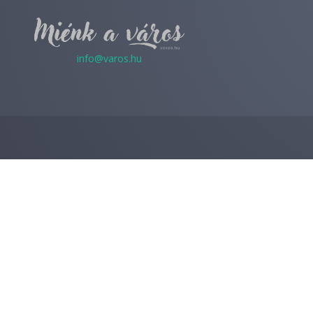
info@varos.hu