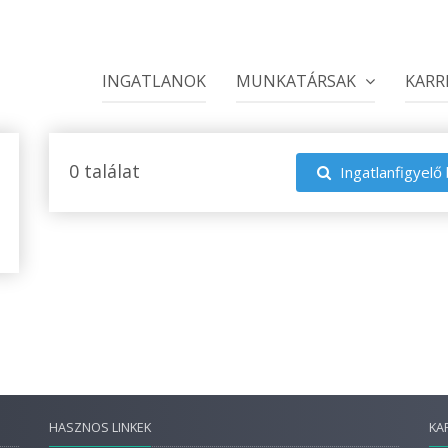
INGATLANOK
MUNKATÁRSAK
KARR
0 találat
Ingatlanfigyelő 
HASZNOS LINKEK
KA