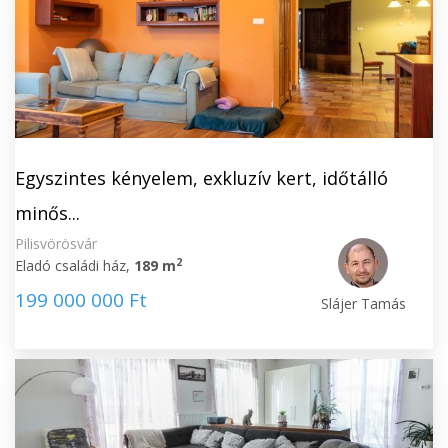
Egyszintes kényelem, exkluzív kert, időtálló
minős...
Pilisvörösvár
2
Eladó családi ház,
189 m
199 000 000 Ft
Slájer Tamás