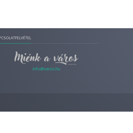
PCSOLATFELVÉTEL
info@varos.hu