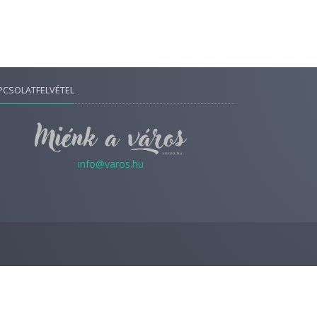
PCSOLATFELVÉTEL
info@varos.hu