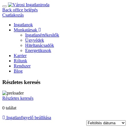
Back office belépés
Csatlakozás
Ingatlanok
Munkatársak
Ingatlanértékesítők
Ügyvédek
Hiteltanácsadók
Energetikusok
Karrier
Rólunk
Rendszer
Blog
Részletes keresés
Részletes keresés
0 találat
Ingatlanfigyelő beállítása