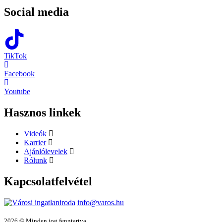
Social media
TikTok
Facebook
Youtube
Hasznos linkek
Videók
Karrier
Ajánlólevelek
Rólunk
Kapcsolatfelvétel
info@varos.hu
2026 © Minden jog fenntartva.