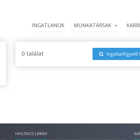
INGATLANOK
MUNKATÁRSAK
KARR
0 találat
Ingatlanfigyelő 
HASZNOS LINKEK
KA