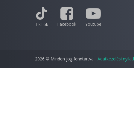
Facebook
Youtube
TikTok
2026 © Minden jog fenntartva.
Adatkezelési nyila