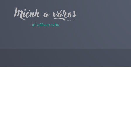
info@varos.hu