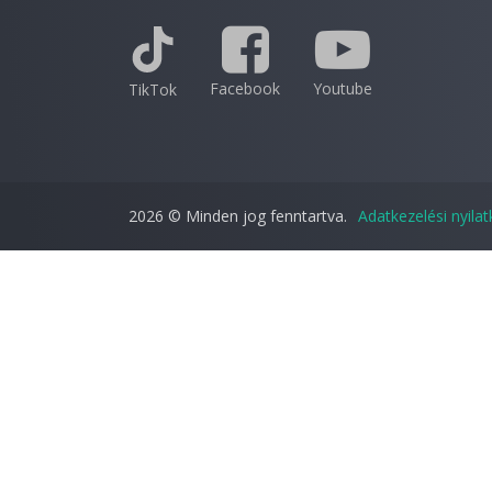
Facebook
Youtube
TikTok
2026 © Minden jog fenntartva.
Adatkezelési nyila