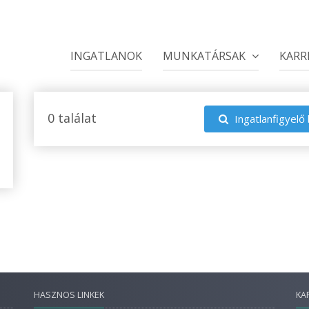
INGATLANOK
MUNKATÁRSAK
KARR
0 találat
Ingatlanfigyelő 
HASZNOS LINKEK
KA