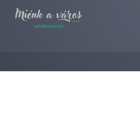
info@varos.hu