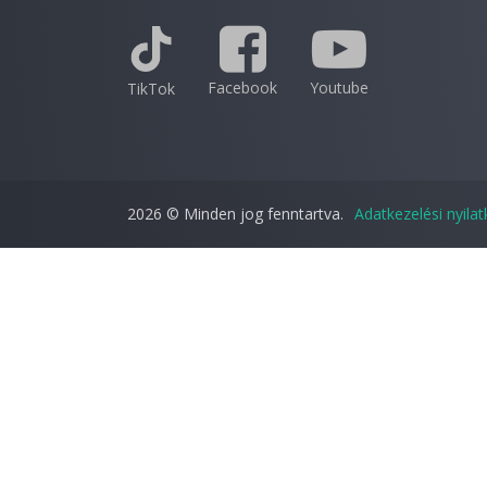
Facebook
Youtube
TikTok
2026 © Minden jog fenntartva.
Adatkezelési nyila