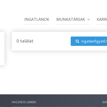
INGATLANOK
MUNKATÁRSAK
KARR
0 találat
Ingatlanfigyelő 
HASZNOS LINKEK
KA