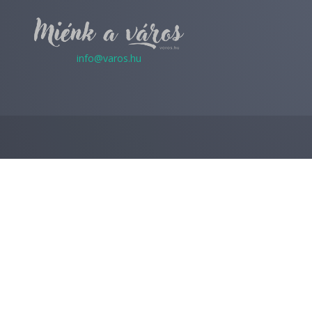
info@varos.hu