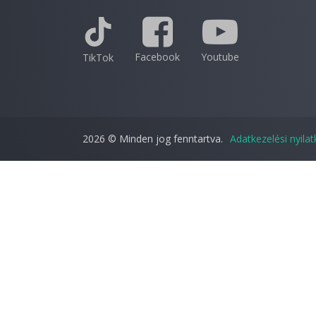
Facebook
Youtube
TikTok
2026 © Minden jog fenntartva.
Adatkezelési nyila