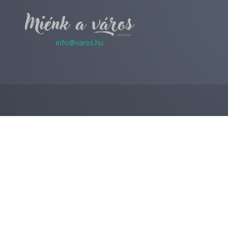
info@varos.hu