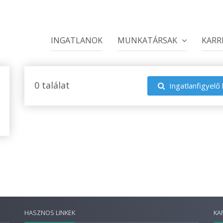
INGATLANOK
MUNKATÁRSAK
KARR
0 találat
Ingatlanfigyelő 
HASZNOS LINKEK
KA