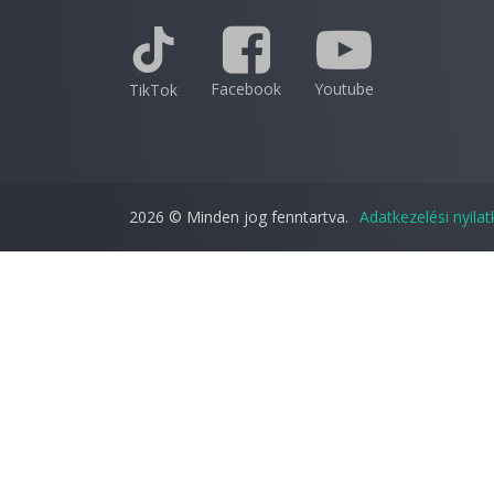
Facebook
Youtube
TikTok
2026 © Minden jog fenntartva.
Adatkezelési nyila