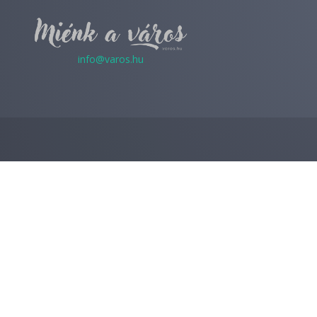
info@varos.hu