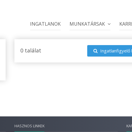
INGATLANOK
MUNKATÁRSAK
KARR
0 találat
Ingatlanfigyelő 
HASZNOS LINKEK
KA