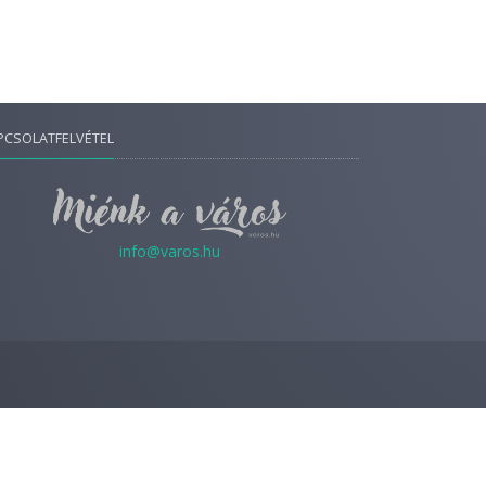
PCSOLATFELVÉTEL
info@varos.hu