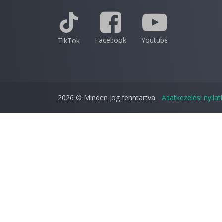
Facebook
Youtube
TikTok
2026 © Minden jog fenntartva.
Adatkezelési nyila