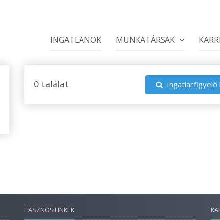
INGATLANOK
MUNKATÁRSAK
KARR
0 találat
Ingatlanfigyelő 
HASZNOS LINKEK
KA