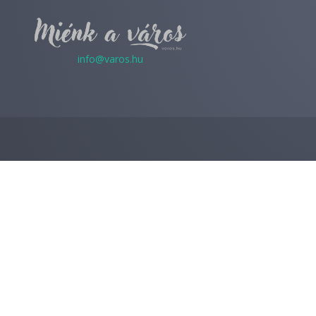
info@varos.hu