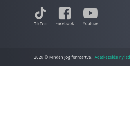
Facebook
Youtube
TikTok
2026 © Minden jog fenntartva.
Adatkezelési nyila