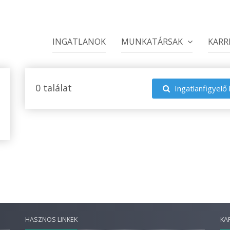
INGATLANOK
MUNKATÁRSAK
KARR
0 találat
Ingatlanfigyelő 
HASZNOS LINKEK
KA