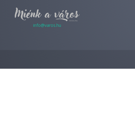
info@varos.hu