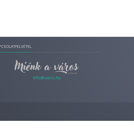
PCSOLATFELVÉTEL
info@varos.hu