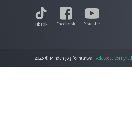
Facebook
Youtube
TikTok
2026 © Minden jog fenntartva.
Adatkezelési nyila