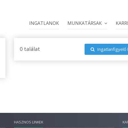
INGATLANOK
MUNKATÁRSAK
KARR
0 találat
Ingatlanfigyelő 
HASZNOS LINKEK
KA