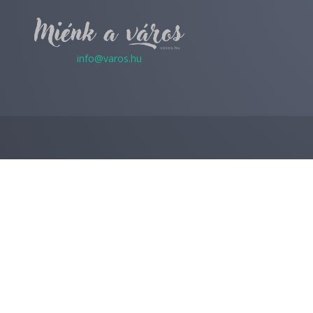
info@varos.hu