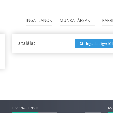
INGATLANOK
MUNKATÁRSAK
KARR
0 találat
Ingatlanfigyelő 
HASZNOS LINKEK
KA