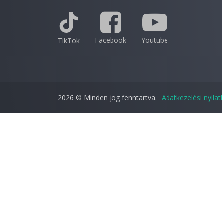
Facebook
Youtube
TikTok
2026 © Minden jog fenntartva.
Adatkezelési nyila