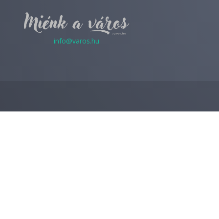
info@varos.hu