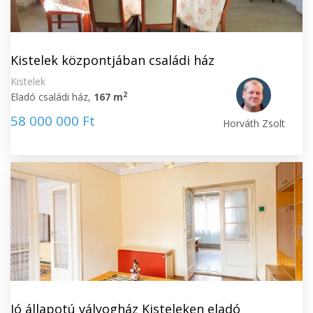
Kistelek központjában családi ház
Kistelek
2
Eladó családi ház,
167 m
58 000 000 Ft
Horváth Zsolt
Jó állapotú vályogház Kisteleken eladó