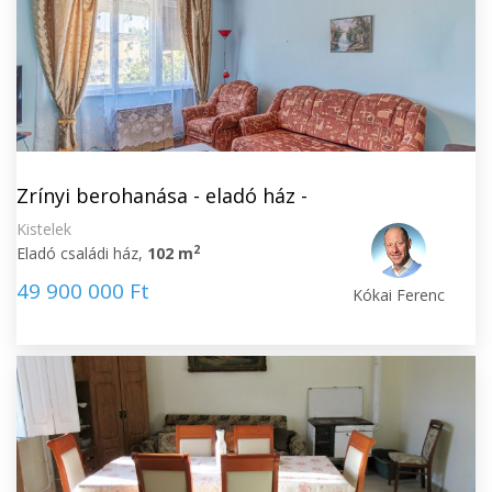
Zrínyi berohanása - eladó ház -
Kistelek
2
Eladó családi ház,
102 m
49 900 000 Ft
Kókai Ferenc