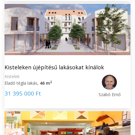
Kisteleken újépítésű lakásokat kínálok
Kistelek
2
Eladó tégla lakás,
46 m
31 395 000 Ft
Szabó Ernő