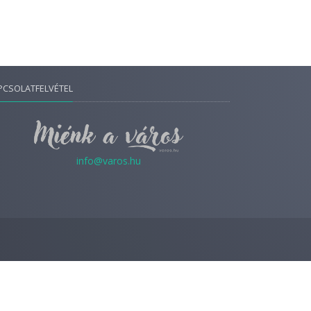
PCSOLATFELVÉTEL
info@varos.hu