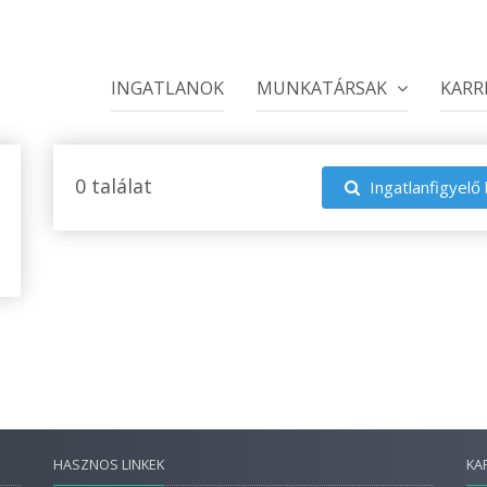
INGATLANOK
MUNKATÁRSAK
KARR
0 találat
Ingatlanfigyelő 
HASZNOS LINKEK
KA