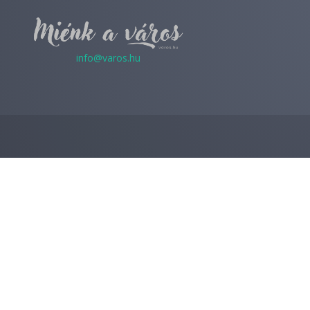
info@varos.hu