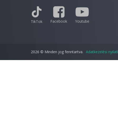
Facebook
Youtube
TikTok
2026 © Minden jog fenntartva.
Adatkezelési nyila