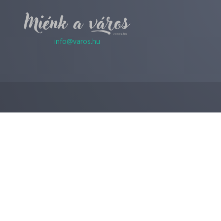
info@varos.hu