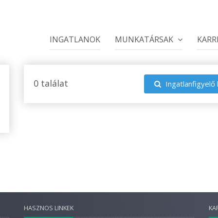
INGATLANOK
MUNKATÁRSAK
KARR
0 találat
Ingatlanfigyelő 
HASZNOS LINKEK
KA