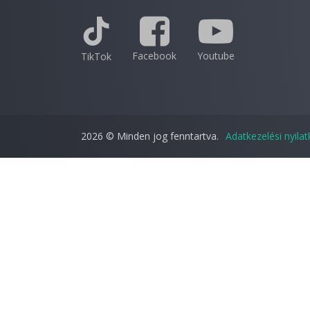
Facebook
Youtube
TikTok
2026 © Minden jog fenntartva.
Adatkezelési nyila