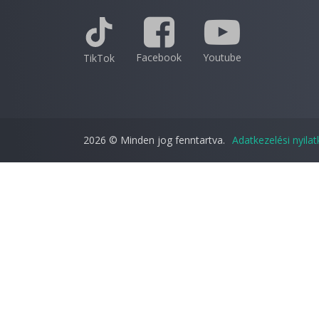
Facebook
Youtube
TikTok
2026 © Minden jog fenntartva.
Adatkezelési nyila