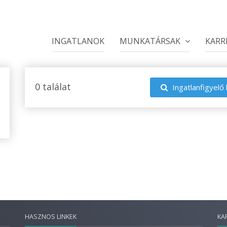
INGATLANOK
MUNKATÁRSAK
KARR
0 találat
Ingatlanfigyelő 
HASZNOS LINKEK
KA