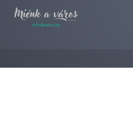
info@varos.hu