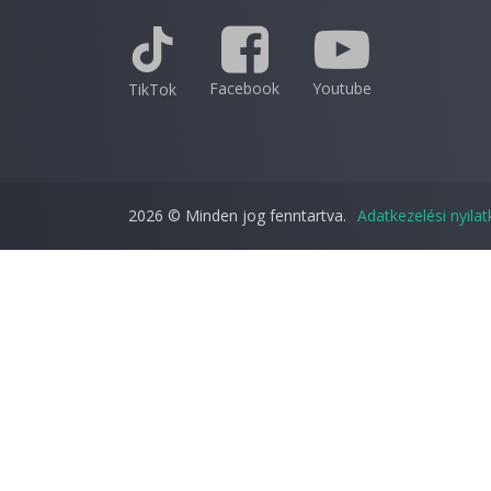
Facebook
Youtube
TikTok
2026 © Minden jog fenntartva.
Adatkezelési nyila