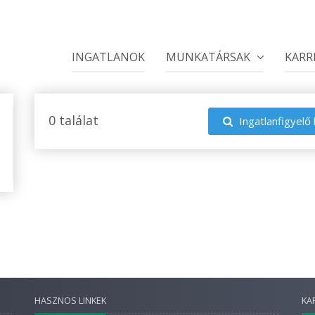
INGATLANOK
MUNKATÁRSAK
KARR
0 találat
Ingatlanfigyelő 
HASZNOS LINKEK
KA