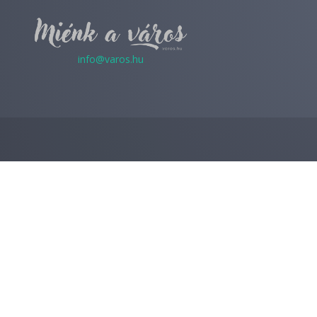
info@varos.hu