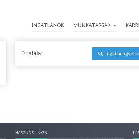
INGATLANOK
MUNKATÁRSAK
KARR
0 találat
Ingatlanfigyelő 
HASZNOS LINKEK
KA