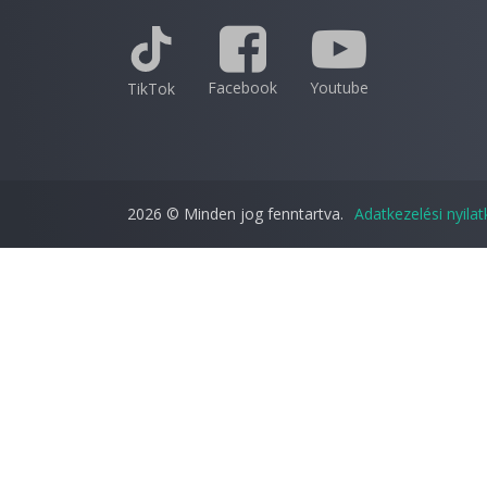
Facebook
Youtube
TikTok
2026 © Minden jog fenntartva.
Adatkezelési nyila