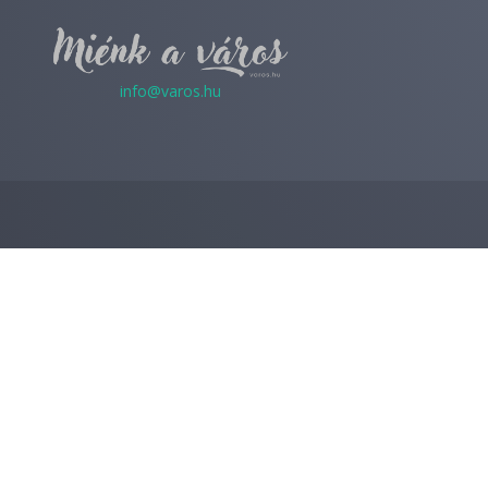
info@varos.hu