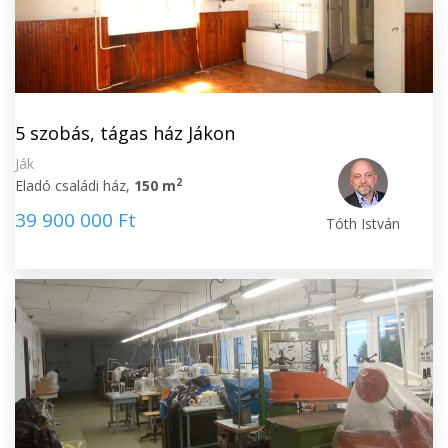
5 szobás, tágas ház Jákon
Ják
2
Eladó családi ház,
150 m
39 900 000 Ft
Tóth István