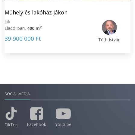
Műhely és lakóház Jákon
Ják
2
Eladó ipari,
400 m
39 900 000 Ft
Tóth István
SOCIAL MEDIA
Facebook
Youtube
TikTok