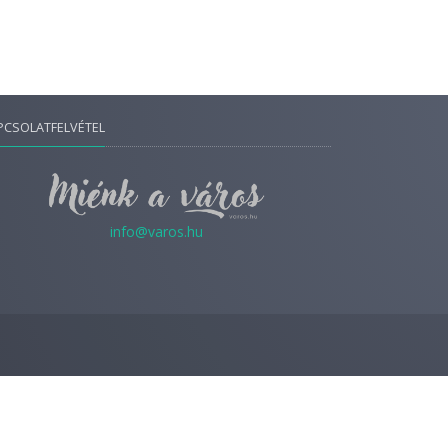
PCSOLATFELVÉTEL
info@varos.hu