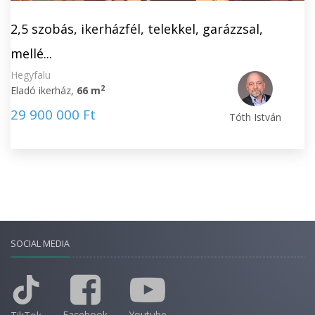
2,5 szobás, ikerházfél, telekkel, garázzsal,
mellé...
Hegyfalu
2
Eladó ikerház,
66 m
29 900 000 Ft
Tóth István
SOCIAL MEDIA
Facebook
Youtube