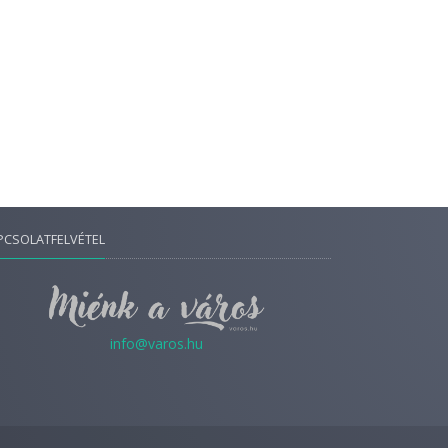
PCSOLATFELVÉTEL
info@varos.hu