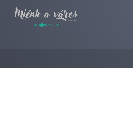
info@varos.hu