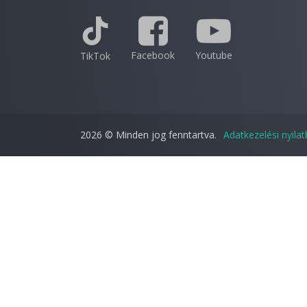
Facebook
Youtube
TikTok
2026 © Minden jog fenntartva.
Adatkezelési nyila