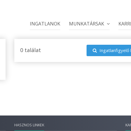
INGATLANOK
MUNKATÁRSAK
KARR
0 találat
Ingatlanfigyelő 
HASZNOS LINKEK
KA