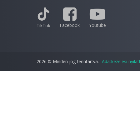
Facebook
Youtube
TikTok
2026 © Minden jog fenntartva.
Adatkezelési nyila