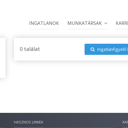
INGATLANOK
MUNKATÁRSAK
KARR
0 találat
Ingatlanfigyelő 
HASZNOS LINKEK
KA