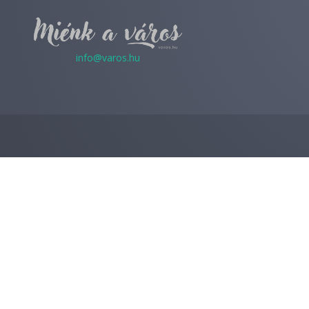
info@varos.hu