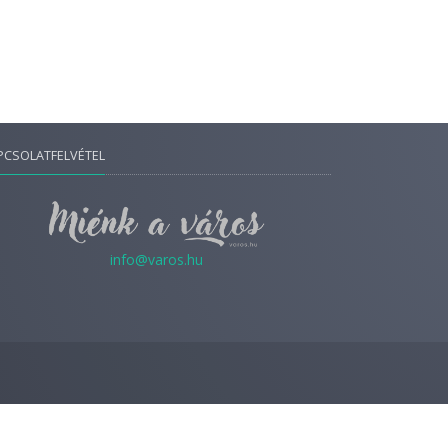
PCSOLATFELVÉTEL
info@varos.hu