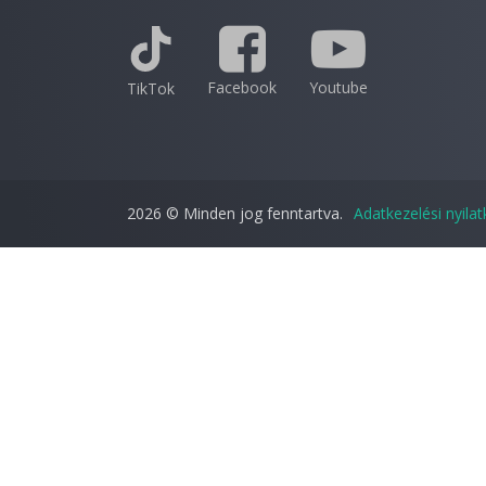
Facebook
Youtube
TikTok
2026 © Minden jog fenntartva.
Adatkezelési nyila