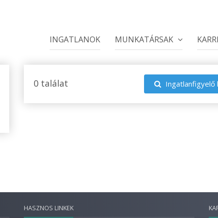
INGATLANOK
MUNKATÁRSAK
KARR
0 találat
Ingatlanfigyelő 
HASZNOS LINKEK
KA