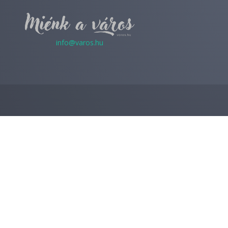
info@varos.hu