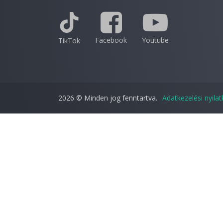
Facebook
Youtube
TikTok
2026 © Minden jog fenntartva.
Adatkezelési nyila