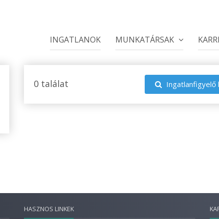
INGATLANOK
MUNKATÁRSAK
KARR
0 találat
Ingatlanfigyelő 
HASZNOS LINKEK
KA