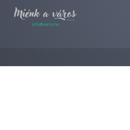
info@varos.hu