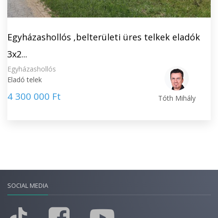
Egyházashollós ,belterületi üres telkek eladók
3x2...
Egyházashollós
Eladó telek
4 300 000 Ft
Tóth Mihály
SOCIAL MEDIA