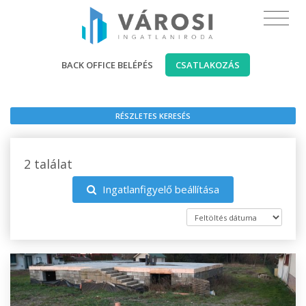
BACK OFFICE BELÉPÉS
CSATLAKOZÁS
RÉSZLETES KERESÉS
2 találat
Ingatlanfigyelő beállítása