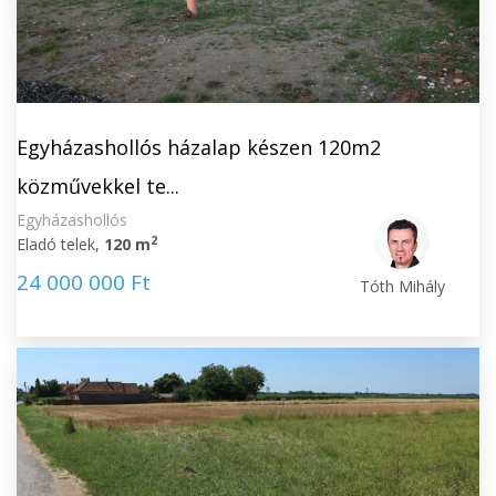
Egyházashollós házalap készen 120m2
közművekkel te...
Egyházashollós
2
Eladó telek,
120 m
24 000 000 Ft
Tóth Mihály