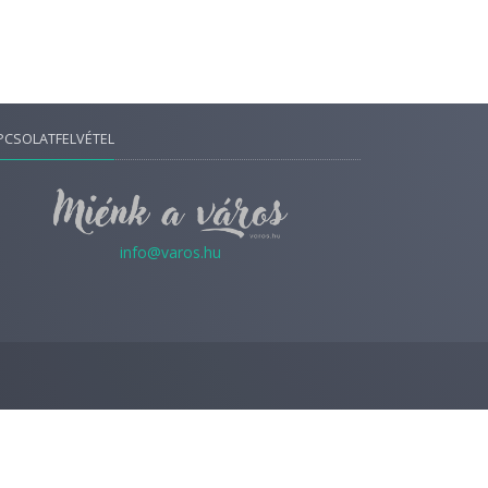
PCSOLATFELVÉTEL
info@varos.hu