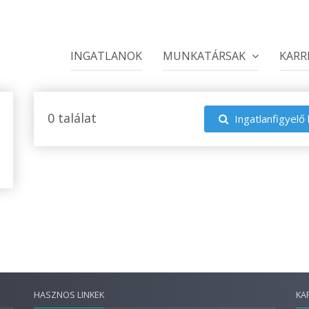
INGATLANOK
MUNKATÁRSAK
KARR
0 találat
Ingatlanfigyelő 
HASZNOS LINKEK
KA