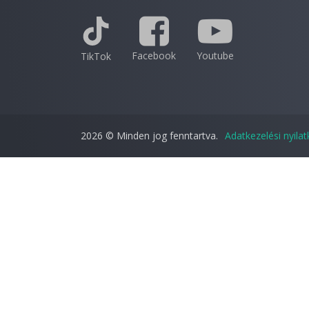
Facebook
Youtube
TikTok
2026 © Minden jog fenntartva.
Adatkezelési nyila