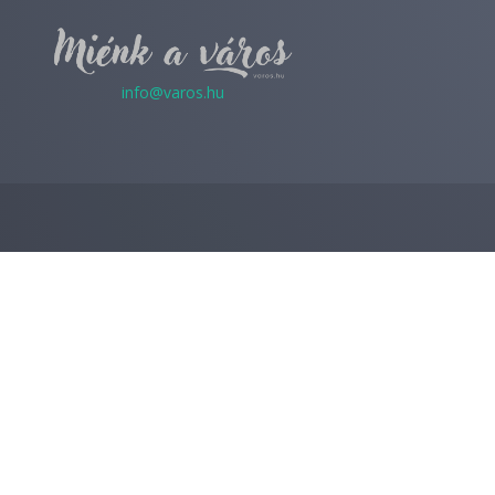
info@varos.hu